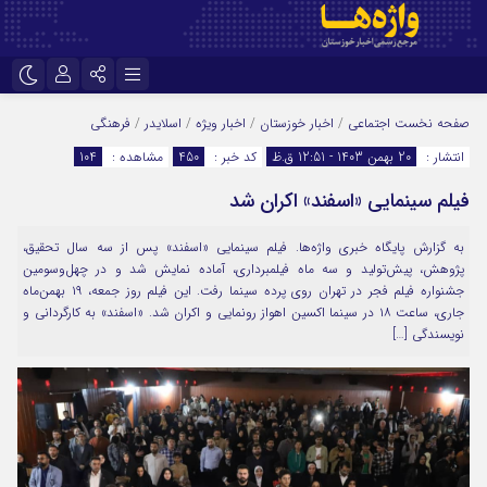
نام کاربری یا نشانی ایمیل
اینستاگرام
تلگرام
صفحه نخست
اجتماعی
/
اخبار خوزستان
/
اخبار ویژه
/
اسلایدر
/
فرهنگی
انتشار :
20 بهمن 1403 - 12:51 ق.ظ
کد خبر :
450
مشاهده :
104
سروش
ایتا
فیلم سینمایی «اسفند» اکران شد
رمز عبور
آپارات
اپلیکیشن
به گزارش پایگاه خبری واژه‌ها. فیلم سینمایی «اسفند» پس از سه سال تحقیق،
پژوهش، پیش‌تولید و سه ماه فیلمبرداری، آماده نمایش شد و در چهل‌وسومین
مرا به خاطر بسپار
جشنواره فیلم فجر در تهران روی پرده سینما رفت. این فیلم روز جمعه، ۱۹ بهمن‌ماه
جاری، ساعت ۱۸ در سینما اکسین اهواز رونمایی و اکران شد. «اسفند» به کارگردانی و
نویسندگی […]