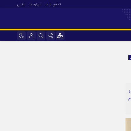
تماس با ما
درباره ما
عکس
نام کاربری یا نشانی ایمیل
اینستاگرام
تلگرام
رمز عبور
سروش
ایتا
لام کرد؛ ۸ میلیون و
مرا به خاطر بسپار
آپارات
م
اپلیکیشن