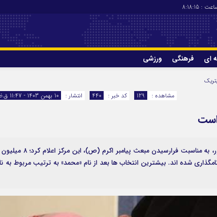
عت :
8:18:15
ه ای
فرهنگی
ورزشی
چاپ
درباره ما
تریک
مشاهده :
129
کد خبر :
440
انتشار :
10 بهمن 1403 - 11:47 ق.ظ
 است
به گزارش پایگاه خبری واژه‌ها از سازمان ثبت احوال کشور، به مناسبت فرارسیدن مبعث پیامبر اکرم (ص)، این مرکز اع
رکیبات آن نامگذاری شده اند. بیشترین انتخاب ها بعد از نام «محمد» به ترتیب مربوط به نا