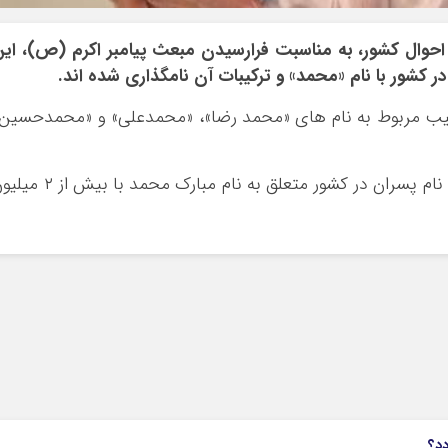
ت احوال کشور، به مناسبت فرارسیدن مبعث پیامبر اکرم (ص)، ای
رتیب مربوط به نام های «محمد رضا»، «محمدعلی» و «محمدحسین
همچنین بر اساس این گزارش رتبه اول فراوانی نام پسران در کشور متعلق به نام مبارک محمد با
6
دد؟