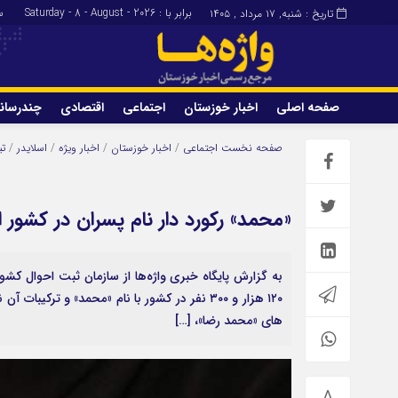
برابر با : Saturday - 8 - August - 2026
سا
تاریخ : شنبه, ۱۷ مرداد , ۱۴۰۵
صفحه اصلی
اخبار خوزستان
اجتماعی
اقتصادی
چندرسان
برگه نمونه
تماس با ما
صفحه نخست
اجتماعی
/
اخبار خوزستان
/
اخبار ویژه
/
اسلایدر
/
تی
«محمد» رکورد دار نام پسران در کشور
۱۲۰ هزار و ۳۰۰ نفر در کشور با نام «محمد» و ت
های «محمد رضا»، […]