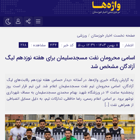
نام کاربری یا نشانی ایمیل
اینستاگرام
تلگرام
صفحه نخست
اخبار خوزستان
/
ورزشی
انتشار :
8 بهمن 1403 - 12:39 ب.ظ
کد خبر :
434
مشاهده :
268
سروش
ایتا
اسامی محرومان نفت مسجدسلیمان برای هفته نوزدهم لیگ
رمز عبور
آپارات
اپلیکیشن
آزادگان مشخص شد
به گزارش پایگاه خبری واژه‌ها، در آستانه دیدار حساس هفته نوزدهم رقابت‌های لیگ
مرا به خاطر بسپار
آزادگان، اسامی محرومان تیم نفت مسجدسلیمان اعلام شد. این تیم قرار است روز
پنجشنبه ساعت ۱۶ در ورزشگاه شهید بهنام محمدی مسجدسلیمان به مصاف شهرداری
نوشهر برود. بر اساس اعلام رسمی، رضا حافظی، تدارکات تیم، به دلیل مسایل انضباطی
از همراهی نفت […]