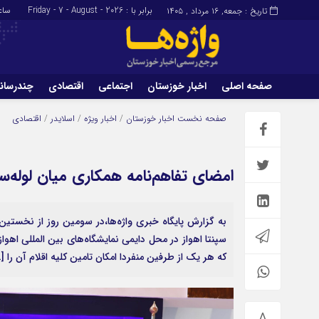
برابر با : Friday - 7 - August - 2026
ساع
تاریخ : جمعه, ۱۶ مرداد , ۱۴۰۵
صفحه اصلی
اخبار خوزستان
اجتماعی
اقتصادی
چندرسان
برگه نمونه
تماس با ما
صفحه نخست
اخبار خوزستان
/
اخبار ویژه
/
اسلایدر
/
اقتصادی
امضای تفاهم‌نامه همكاری میان لوله‌ساز
به گزارش پایگاه خبری واژه‌ها،در سومین روز از نخستی
سپنتا اهواز در محل دایمی نمایشگاه‌های بین المللی اهوا
که هر یک از طرفین منفردا امکان تامین کلیه اقلام آن را [