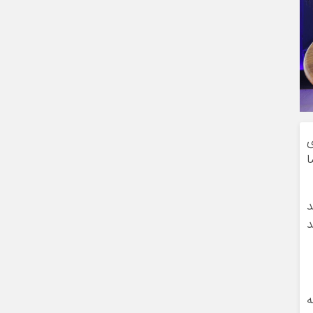
ی
ا
د
د
ه