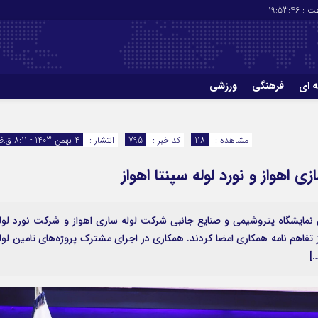
ت :
19:53:47
ه ای
فرهنگی
ورزشی
چاپ
درباره ما
مشاهده :
118
کد خبر :
795
انتشار :
4 بهمن 1403 - 8:11 ق.ظ
ی اهواز و نورد لوله سپنتا اهواز
ن نمایشگاه پتروشیمی و صنایع جانبی شرکت لوله سازی اهواز و شرکت نورد لول
ز تفاهم نامه همکاری امضا کردند. همکاری در اجرای مشترک پروژه‌های تامین لول
…]