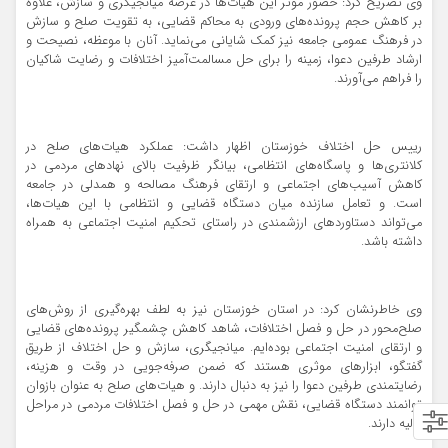
وی تصریح کرد: حضور موثر این هیات‌ها در عرصه میانجیگری و سازش، علاوه
بر کاهش حجم پرونده‌های ورودی به محاکم قضایی، به تقویت صلح و سازش
در فرهنگ عمومی جامعه نیز کمک شایانی می‌نماید. آنان با موعظه، نصیحت و
ارشاد طرفین دعوا، زمینه را برای حل مسالمت‌آمیز اختلافات و رضایت شاکیان
را فراهم می‌آورند.
رییس حل اختلاف خوزستان اظهار داشت: عملکرد هیات‌های صلح در
کلانتری‌ها و پاسگاه‌های انتظامی، بیانگر ظرفیت بالای نهادهای مردمی در
کاهش آسیب‌های اجتماعی و ارتقای فرهنگ مصالحه و همدلی در جامعه
است. و تعامل سازنده میان دستگاه قضایی و انتظامی با این هیات‌ها،
می‌تواند دستاوردهای ارزشمندی در راستای تحکیم امنیت اجتماعی به همراه
داشته باشد.
وی خاطرنشان کرد: در استان خوزستان نیز به لطف بهره‌گیری از روش‌های
صلح‌محور در حل و فصل اختلافات، شاهد کاهش چشمگیر پرونده‌های قضایی
و ارتقای امنیت اجتماعی بوده‌ایم. میانجیگری، سازش و حل اختلاف از طریق
گفتگو، ابزارهای موثری هستند که ضمن صرفه‌جویی در وقت و هزینه،
رضایتمندی طرفین دعوا را نیز به دنبال دارند. و هیات‌های صلح به عنوان بازوان
توانمند دستگاه قضایی، نقش مهمی در حل و فصل اختلافات مردمی در مراحل
اولیه دارند.