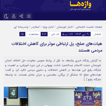
نام کاربری یا نشانی ایمیل
اینستاگرام
تلگرام
صفحه نخست
اجتماعی
/
اخبار خوزستان
/
اخبار ویژه
/
اسلایدر
/
چندرسانه ای
انتشار :
20 دی 1403 - 1:17 ب.ظ
کد خبر :
402
مشاهده :
151
سروش
ایتا
هیات‌های صلح، پل ارتباطی موثر برای کاهش اختلافات
رمز عبور
آپارات
اپلیکیشن
مردمی هستند
به گزارش پایگاه خبری واژه‌ها،، به نقل از روابط عمومی معاونت حل اختلاف استان
مرا به خاطر بسپار
خوزستان حجت الاسلام عبدالحمید امانت بهبهانی در این دوره آموزشی، بر اهمیت و
جایگاه رفیع این هیات‌ها در کاهش اختلافات و دعاوی مردمی تاکید کرد و گفت:
هیات‌های صلح که متشکل از بزرگان، معتمدین و سران عشایر هستند، به واسطه
جایگاه رفیع […]