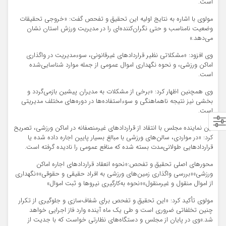
است.
مولوی با اشاره به نتایج اولیه این تحقیق و تفحص گفت: «خروجی تحقیقات
وضعیت نامناسب و حتی نگران‌کننده‌ای را در مدیریت ورزش استان نشان
می‌دهد.»
وی افزود: «مشکلاتی نظیر قراردادهای غیرقانونی، سوءمدیریت در واگذاری
اماکن ورزشی، و نحوه نگهداری اموال عمومی از جمله موارد شناسایی‌شده
است.
وی همچنین اظهار کرد: «برخی از مشکلات به مدیران پیشین بازمی‌گردد و
بخشی نیز نتیجه ناهماهنگی و سوءاستفاده‌ها در دوره‌های مختلف مدیریتی
است.
این نماینده مجلس با انتقاد از قراردادهای غیرمنصفانه در اماکن ورزشی، تصریح
کرد: «در مواردی، سالن‌های ورزشی با مبالغ بسیار پایین اجاره داده شده یا
قراردادهایی طولانی‌مدت بسته شده که منافع عمومی را نادیده گرفته است.
محورهای اصلی تحقیق و تفحص:
«نحوه انعقاد قراردادهای اجاره اماکن
ورزشی»
«بررسی واگذاری زمین‌های ورزشی به افراد حقیقی و حقوقی»
«نگهداری
از اموال منقول و غیرمنقول»
«نحوه به‌کارگیری نیروها و ثبت اموال»
مولوی تأکید کرد: «این تحقیق و تفحص برای شفاف‌سازی و جلوگیری از تکرار
چنین تخلفاتی ضروری است و طی یک ماه آینده وارد فاز اجرایی خواهد
شد.»
وی در پایان از مجلس و دستگاه‌های نظارتی خواست که با جدیت از