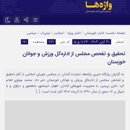
نام کاربری یا نشانی ایمیل
اینستاگرام
تلگرام
صفحه نخست
اخبار خوزستان
/
اخبار ویژه
/
اسلایدر
/
تیتریک
/
سیاسی
انتشار :
30 آبان 1403 - 11:24 ق.ظ
کد خبر :
262
مشاهده :
171
سروش
ایتا
تحقیق و تفحص مجلس از اداره‌کل ورزش و جوانان
رمز عبور
آپارات
اپلیکیشن
خوزستان
به گزارش پایگاه خبری واژه‌ها، نماینده آبادان در مجلس شورای اسلامی از آغاز تحقیق
مرا به خاطر بسپار
و تفحص مجلس از اداره‌کل ورزش و جوانان خوزستان خبر داد. محمد مولوی اعلام
کرد: «این بررسی، با محوریت شهرهای آبادان، اهواز، خرمشهر، ماهشهر و دزفول و با
تمرکز بر ۱۷ محور از سال ۱۳۹۰ تا آذرماه ۱۴۰۲ آغاز شده است. […]