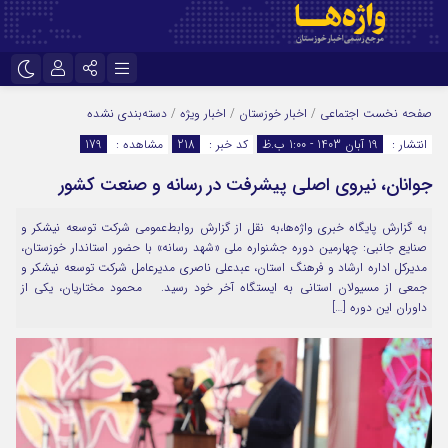
نام کاربری یا نشانی ایمیل
اینستاگرام
تلگرام
صفحه نخست
اجتماعی
/
اخبار خوزستان
/
اخبار ویژه
/
دسته‌بندی نشده
انتشار :
19 آبان 1403 - 1:00 ب.ظ
کد خبر :
218
مشاهده :
179
سروش
ایتا
جوانان، نیروی اصلی پیشرفت در رسانه و صنعت کشور
رمز عبور
آپارات
اپلیکیشن
به گزارش پایگاه خبری واژه‌ها،به نقل از گزارش روابط‌عمومی شرکت توسعه نیشکر و
صنایع جانبی: چهارمین دوره جشنواره ملی «شهد رسانه» با حضور استاندار خوزستان،
مرا به خاطر بسپار
مدیرکل اداره ارشاد و فرهنگ استان، عبدعلی ناصری مدیرعامل شرکت توسعه نیشکر و
جمعی از مسیولان استانی به ایستگاه آخر خود رسید. محمود مختاریان، یکی از
داوران این دوره […]