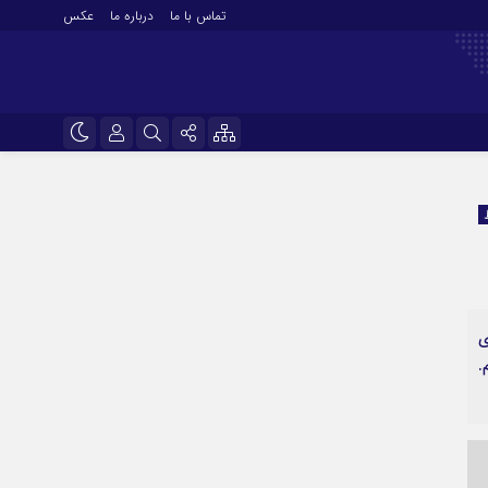
تماس با ما
درباره ما
عکس
نام کاربری یا نشانی ایمیل
اینستاگرام
تلگرام
رمز عبور
سروش
ایتا
ی
مرا به خاطر بسپار
آپارات
.
اپلیکیشن