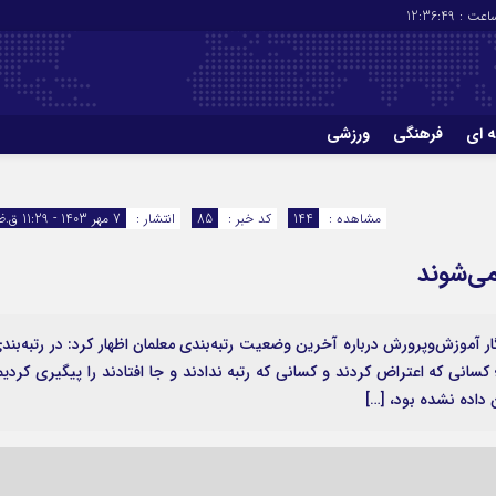
عت :
12:36:49
ه ای
فرهنگی
ورزشی
چاپ
درباره ما
مشاهده :
144
کد خبر :
85
انتشار :
7 مهر 1403 - 11:29 ق.ظ
می‌شوند
 آموزش‌وپرورش درباره آخرین وضعیت رتبه‌بندی معلمان اظهار کرد: در رتبه‌بند
است؛ کسانی که اعتراض کردند و کسانی که رتبه ندادند و جا افتادند را پیگیری کردیم
ن داده نشده بود، […]