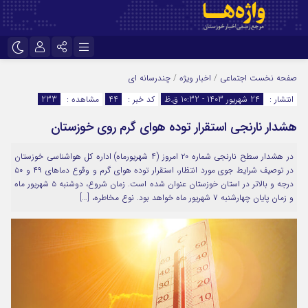
نام کاربری یا نشانی ایمیل
اینستاگرام
تلگرام
صفحه نخست
اجتماعی
/
اخبار ویژه
/
چندرسانه ای
انتشار :
24 شهریور 1403 - 10:32 ق.ظ
کد خبر :
44
مشاهده :
233
سروش
ایتا
هشدار نارنجی استقرار توده هوای گرم روی خوزستان
رمز عبور
آپارات
اپلیکیشن
در هشدار سطح نارنجی شماره ۲۰ امروز (۴ شهریورماه) اداره‌ کل هواشناسی خوزستان
در توصیف شرایط جوی مورد انتظار، استقرار توده هوای گرم و وقوع دماهای ۴۹ و ۵۰
مرا به خاطر بسپار
درجه و بالاتر در استان خوزستان عنوان شده است. زمان شروع، دوشنبه ۵ شهریور ماه
و زمان پایان چهارشنبه ۷ شهریور ماه خواهد بود. نوع مخاطره، […]